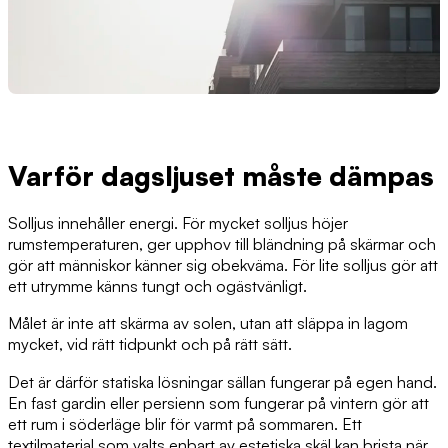
Varför dagsljuset måste dämpas
Solljus innehåller energi. För mycket solljus höjer
rumstemperaturen, ger upphov till bländning på skärmar och
gör att människor känner sig obekväma. För lite solljus gör att
ett utrymme känns tungt och ogästvänligt.
Målet är inte att skärma av solen, utan att släppa in lagom
mycket, vid rätt tidpunkt och på rätt sätt.
Det är därför statiska lösningar sällan fungerar på egen hand.
En fast gardin eller persienn som fungerar på vintern gör att
ett rum i söderläge blir för varmt på sommaren. Ett
textilmaterial som valts enbart av estetiska skäl kan brista när