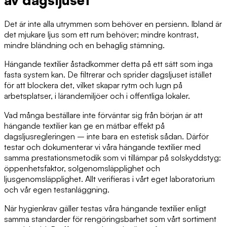
Det är inte alla utrymmen som behöver en persienn. Ibland är
det mjukare ljus som ett rum behöver; mindre kontrast,
mindre bländning och en behaglig stämning.
Hängande textilier åstadkommer detta på ett sätt som inga
fasta system kan. De filtrerar och sprider dagsljuset istället
för att blockera det, vilket skapar rytm och lugn på
arbetsplatser, i lärandemiljöer och i offentliga lokaler.
Vad många beställare inte förväntar sig från början är att
hängande textilier kan ge en mätbar effekt på
dagsljusregleringen – inte bara en estetisk sådan. Därför
testar och dokumenterar vi våra hängande textilier med
samma prestationsmetodik som vi tillämpar på solskyddstyg:
öppenhetsfaktor, solgenomsläpplighet och
ljusgenomsläpplighet. Allt verifieras i vårt eget laboratorium
och vår egen testanläggning.
När hygienkrav gäller testas våra hängande textilier enligt
samma standarder för rengöringsbarhet som vårt sortiment