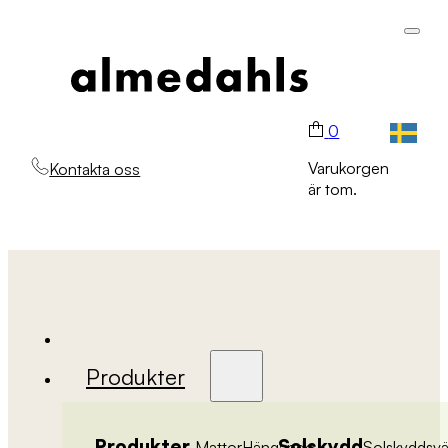
0
Varukorgen
Kontakta oss
är tom.
Produkter
Produkter
Solskydd
Mattor
Hängande
Solskyddsv