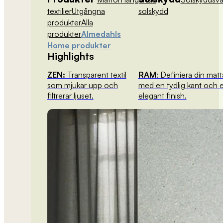
textilier
Utgångna
solskydd
produkter
Alla
produkter
Almedahls
Home produkter
Highlights
ZEN:
Transparent textil
RAM
: Definiera din matt
som mjukar upp och
med en tydlig kant och 
filtrerar ljuset.
elegant finish.