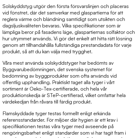
Solskyddstyg utgör den första försvarslinjen och placeras
vid fönstret, där det samverkar med glaspartierna för att
reglera värme och bländning samtidigt som utsikten och
dagsljuskvaliteten bevaras. Vilka specifikationer som är
lämpliga beror på fasadens läge, glaspartiernas solfaktor och
hur utrymmet används. Vi gör det enkelt att hitta rätt lösning
genom att tillhandahålla fullständiga prestandadata för varje
produkt, så att du kan välja med trygghet.
Våra mest använda solskyddstyger har bedömts av
Byggvarubedömningen, det svenska systemet för
bedömning av byggprodukter som ofta används vid
offentlig upphandling. Praktiskt taget alla tyger i vårt
sortiment är Oeko-Tex-certifierade, och hela vår
produktionskedja är STeP-certifierad, vilket omfattar hela
värdekedjan från råvara till färdig produkt.
Flamskyddade tyger testas formellt enligt erkända
referensstandarder. För miljöer där hygien är ett krav i
specifikationen testas våra tyger med avseende på
rengöringsbarhet enligt standarder som vi har tagit fram i