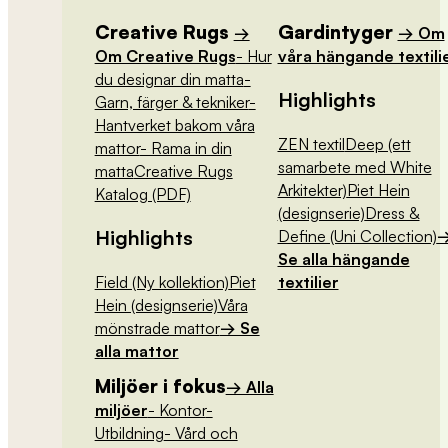
Creative Rugs
Gardintyger
→
→ Om
Om Creative Rugs
- Hur
våra hängande textili
du designar din matta
-
Highlights
Garn, färger & tekniker
-
Hantverket bakom våra
ZEN textil
Deep (ett
mattor
- Rama in din
samarbete med White
matta
Creative Rugs
Arkitekter)
Piet Hein
Katalog (PDF)
(designserie)
Dress &
Highlights
Define (Uni Collection)
Se alla hängande
Field (Ny kollektion)
Piet
textilier
Hein (designserie)
Våra
mönstrade mattor
→ Se
alla mattor
Miljöer i fokus
→ Alla
miljöer
- Kontor
-
Utbildning
- Vård och