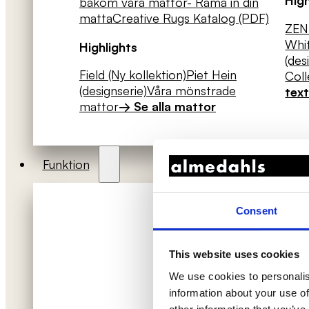
bakom våra mattor
- Rama in din
matta
Creative Rugs Katalog (PDF)
ZEN 
Whit
Highlights
(des
Field (Ny kollektion)
Piet Hein
Coll
(designserie)
Våra mönstrade
text
mattor
→ Se alla mattor
Funktion
Consent
This website uses cookies
We use cookies to personalis
information about your use of
Akustik