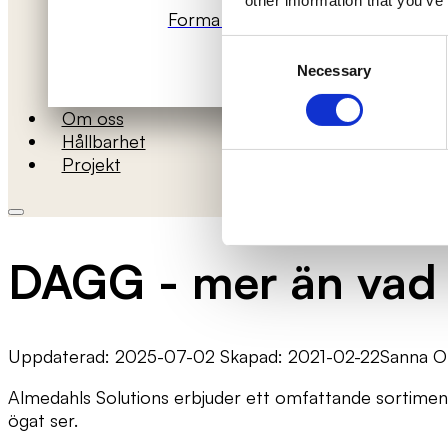
other information that you’ve
Forma rummets akustik
Consent
Necessary
Selection
Om oss
Hållbarhet
Projekt
DAGG - mer än vad 
Uppdaterad: 2025-07-02 Skapad: 2021-02-22
Sanna O
Almedahls Solutions erbjuder ett omfattande sortime
ögat ser.