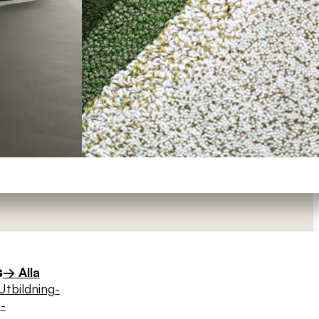
s
→ Alla
Utbildning
-
g
-