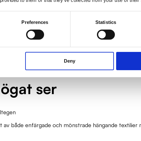
 provided to them or that they’ve collected from your use of their
Optimera inomhusklimat och
höga hygien
energieffektivitet
Preferences
Statistics
Deny
ögat ser
ltegen
nt av både enfärgade och mönstrade hängande textilie