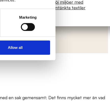
 services.
Förhöj miljöer med
krav
genomtänkta textiler
Marketing
Allow all
r med en sak gemensamt: Det finns mycket mer än vad