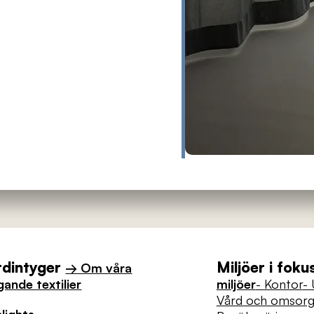
rdintyger
Miljöer i foku
→ Om våra
ande textilier
miljöer
- Kontor
- 
Vård och omsor
lights