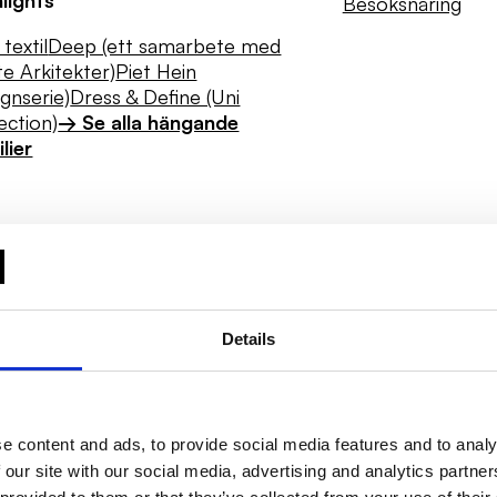
Besöksnäring
textil
Deep (ett samarbete med
e Arkitekter)
Piet Hein
ignserie)
Dress & Define (Uni
ection)
→ Se alla hängande
ilier
Details
e content and ads, to provide social media features and to analy
Hygien
 our site with our social media, advertising and analytics partn
Dagsljus
Textila lösningar för