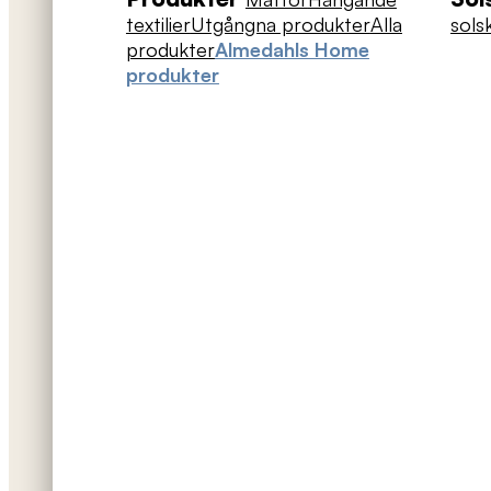
textilier
Utgångna produkter
Alla
sols
produkter
Almedahls Home
produkter