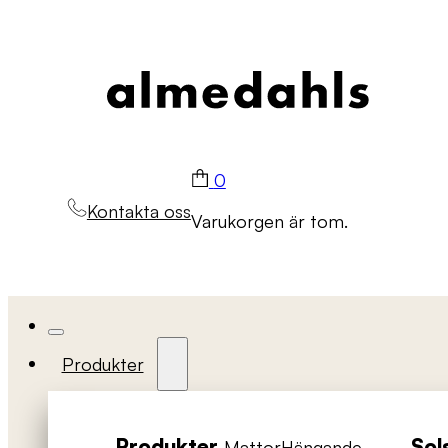
0
Kontakta oss
Varukorgen är tom.
Produkter
Produkter
Sol
Mattor
Hängande