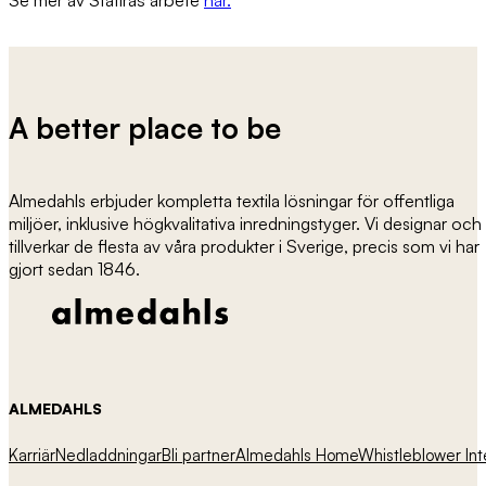
Se mer av Statiras arbete
här.
A better place to be
Almedahls erbjuder kompletta textila lösningar för offentliga
miljöer, inklusive högkvalitativa inredningstyger. Vi designar och
tillverkar de flesta av våra produkter i Sverige, precis som vi har
gjort sedan 1846.
ALMEDAHLS
Karriär
Nedladdningar
Bli partner
Almedahls Home
Whistleblower
Int