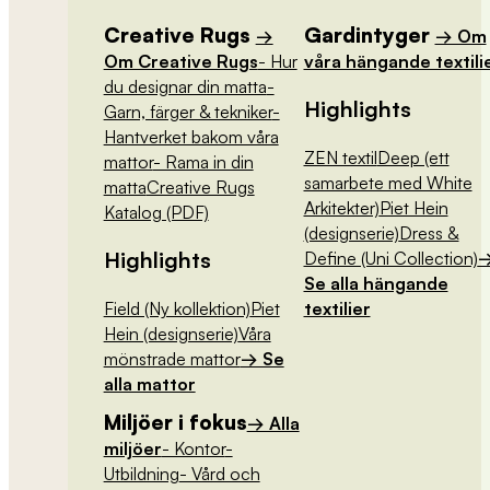
Creative Rugs
Gardintyger
→
→ Om
Om Creative Rugs
- Hur
våra hängande textili
du designar din matta
-
Highlights
Garn, färger & tekniker
-
Hantverket bakom våra
ZEN textil
Deep (ett
mattor
- Rama in din
samarbete med White
matta
Creative Rugs
Arkitekter)
Piet Hein
Katalog (PDF)
(designserie)
Dress &
Highlights
Define (Uni Collection)
Se alla hängande
Field (Ny kollektion)
Piet
textilier
Hein (designserie)
Våra
mönstrade mattor
→ Se
alla mattor
Miljöer i fokus
→ Alla
miljöer
- Kontor
-
Utbildning
- Vård och