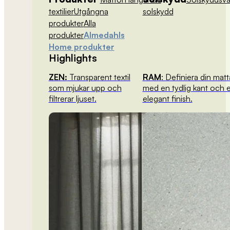
textilier
Utgångna
solskydd
produkter
Alla
produkter
Almedahls
Home produkter
Highlights
ZEN:
Transparent textil
RAM
: Definiera din matt
som mjukar upp och
med en tydlig kant och 
filtrerar ljuset.
elegant finish.