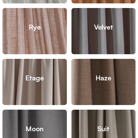
Rye
Velvet
Etage
Haze
Moon
Suit