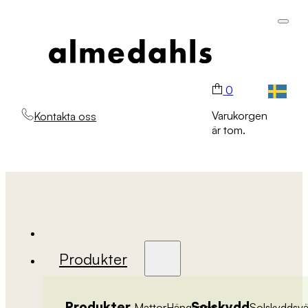
0
Varukorgen
Kontakta oss
är tom.
Produkter
Produkter
Solskydd
Mattor
Hängande
Solskyddsv